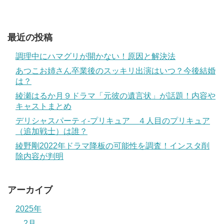
最近の投稿
調理中にハマグリが開かない！原因と解決法
あつこお姉さん卒業後のスッキリ出演はいつ？今後結婚
は？
綾瀬はるか月９ドラマ「元彼の遺言状」が話題！内容や
キャストまとめ
デリシャスパーティ-プリキュア ４人目のプリキュア
（追加戦士）は誰？
綾野剛2022年ドラマ降板の可能性を調査！インスタ削
除内容が判明
アーカイブ
2025年
2月