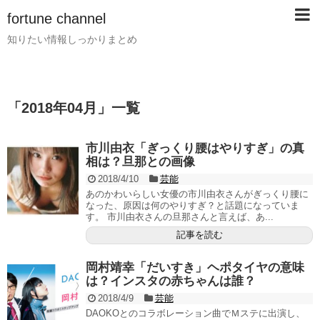
fortune channel
知りたい情報しっかりまとめ
「
2018年04月
」
一覧
市川由衣「ぎっくり腰はやりすぎ」の真
相は？旦那との画像
2018/4/10
芸能
あのかわいらしい女優の市川由衣さんがぎっくり腰に
なった、原因は何のやりすぎ？と話題になっていま
す。 市川由衣さんの旦那さんと言えば、あ...
記事を読む
岡村靖幸「だいすき」ヘポタイヤの意味
は？インスタの赤ちゃんは誰？
2018/4/9
芸能
DAOKOとのコラボレーション曲でＭステに出演し、