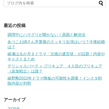
最近の投稿
調理中にハマグリが開かない！原因と解決法
あつこお姉さん卒業後のスッキリ出演はいつ？今後結婚
は？
綾瀬はるか月９ドラマ「元彼の遺言状」が話題！内容や
キャストまとめ
デリシャスパーティ-プリキュア ４人目のプリキュア
（追加戦士）は誰？
綾野剛2022年ドラマ降板の可能性を調査！インスタ削
除内容が判明
アーカイブ
2025年