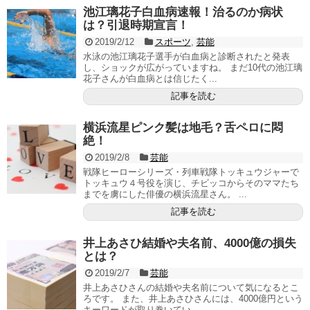
池江璃花子白血病速報！治るのか病状
は？引退時期宣言！
2019/2/12
スポーツ
,
芸能
水泳の池江璃花子選手が白血病と診断されたと発表
し、ショックが広がっていますね。 まだ10代の池江璃
花子さんが白血病とは信じたく...
記事を読む
横浜流星ピンク髪は地毛？舌ペロに悶
絶！
2019/2/8
芸能
戦隊ヒーローシリーズ・列車戦隊トッキュウジャーで
トッキュウ４号役を演じ、チビッコからそのママたち
までを虜にした俳優の横浜流星さん。 ...
記事を読む
井上あさひ結婚や夫名前、4000億の損失
とは？
2019/2/7
芸能
井上あさひさんの結婚や夫名前について気になるとこ
ろです。 また、井上あさひさんには、4000億円という
キーワードが取り巻いてい...