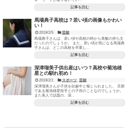
記事を読む
馬場典子高校は？若い頃の画像もかわい
い！
2019/2/5
芸能
馬場典子さんは、若い頃や高校の時から美貌の持ち主
だったのでしょうか。 また、若い頃が気になる馬場典
子さんは、どこの高校を卒業し...
記事を読む
深津瑠美子供出産はいつ？高校や菊池雄
星との馴れ初め！
2019/2/1
スポーツ
,
芸能
深津瑠美さんが子供を妊娠中と報じられました。 旦那
である菊池雄星投手との子供のことなのでしょうか。
また美人で話題の、深...
記事を読む