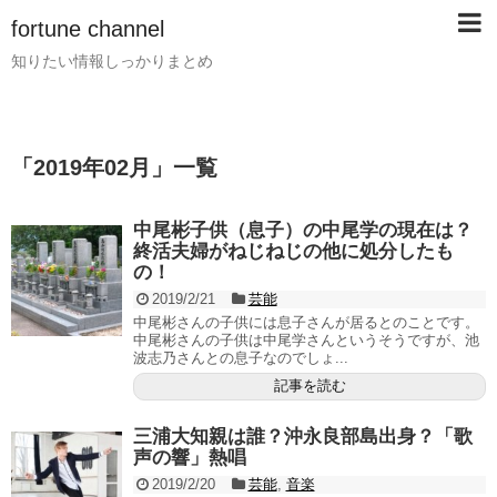
fortune channel
知りたい情報しっかりまとめ
「
2019年02月
」
一覧
中尾彬子供（息子）の中尾学の現在は？
終活夫婦がねじねじの他に処分したも
の！
2019/2/21
芸能
中尾彬さんの子供には息子さんが居るとのことです。
中尾彬さんの子供は中尾学さんというそうですが、池
波志乃さんとの息子なのでしょ...
記事を読む
三浦大知親は誰？沖永良部島出身？「歌
声の響」熱唱
2019/2/20
芸能
,
音楽