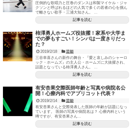
圧倒的な歌唱力と圧巻のダンスは和製マイケル・ジャ
クソンと呼ばれるほどの人気で多くの若者の心を掴ん
で離さない歌手・三浦大知さん。 ...
記事を読む
柿澤勇人ホームズ役抜擢！家系や大学ま
での夢もすごい！シンバは一度きりだっ
た？
2019/2/18
芸能
三谷幸喜さんの新作の舞台・『愛と哀しみのシャーロ
ック・ホームズ』の主人公・ホームズに大抜擢され、
話題となっている柿澤勇人さん。 ...
記事を読む
有安杏果交際医師年齢と写真や病院名公
開！心療内科でアプリコット代表？
2019/2/14
芸能
有安杏果さんと交際発表した医師の年齢が話題になっ
ています。 医師の写真や病院名は？ 心療内科という
噂ですが、有安杏果さん...
記事を読む