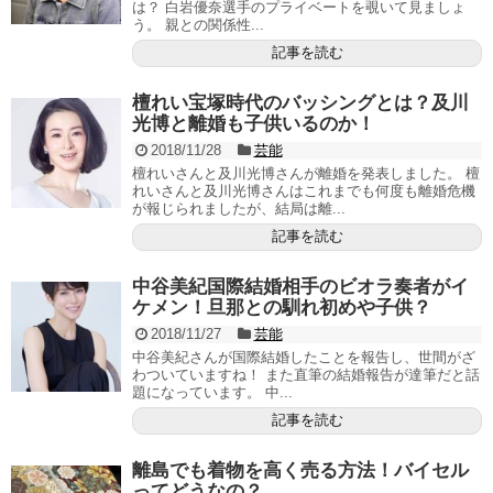
は？ 白岩優奈選手のプライベートを覗いて見ましょ
う。 親との関係性...
記事を読む
檀れい宝塚時代のバッシングとは？及川
光博と離婚も子供いるのか！
2018/11/28
芸能
檀れいさんと及川光博さんが離婚を発表しました。 檀
れいさんと及川光博さんはこれまでも何度も離婚危機
が報じられましたが、結局は離...
記事を読む
中谷美紀国際結婚相手のビオラ奏者がイ
ケメン！旦那との馴れ初めや子供？
2018/11/27
芸能
中谷美紀さんが国際結婚したことを報告し、世間がざ
わついていますね！ また直筆の結婚報告が達筆だと話
題になっています。 中...
記事を読む
離島でも着物を高く売る方法！バイセル
ってどうなの？