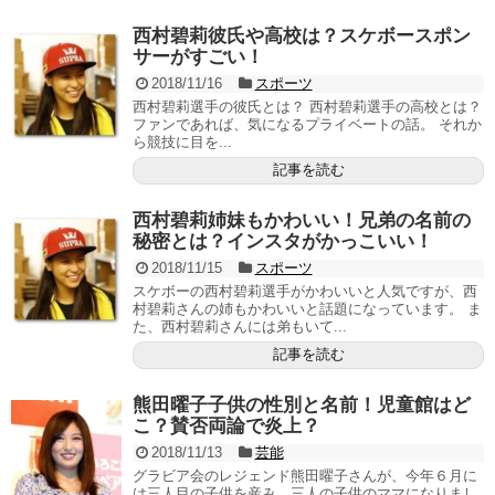
西村碧莉彼氏や高校は？スケボースポン
サーがすごい！
2018/11/16
スポーツ
西村碧莉選手の彼氏とは？ 西村碧莉選手の高校とは？
ファンであれば、気になるプライベートの話。 それか
ら競技に目を...
記事を読む
西村碧莉姉妹もかわいい！兄弟の名前の
秘密とは？インスタがかっこいい！
2018/11/15
スポーツ
スケボーの西村碧莉選手がかわいいと人気ですが、西
村碧莉さんの姉もかわいいと話題になっています。 ま
た、西村碧莉さんには弟もいて...
記事を読む
熊田曜子子供の性別と名前！児童館はど
こ？賛否両論で炎上？
2018/11/13
芸能
グラビア会のレジェンド熊田曜子さんが、今年６月に
は三人目の子供を産み、三人の子供のママになりまし