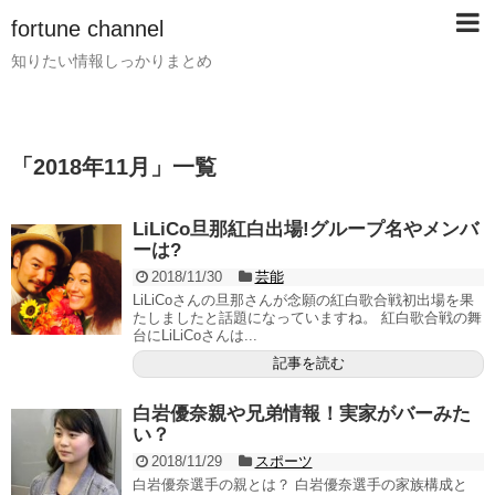
fortune channel
知りたい情報しっかりまとめ
「
2018年11月
」
一覧
LiLiCo旦那紅白出場!グループ名やメンバ
ーは?
2018/11/30
芸能
LiLiCoさんの旦那さんが念願の紅白歌合戦初出場を果
たしましたと話題になっていますね。 紅白歌合戦の舞
台にLiLiCoさんは...
記事を読む
白岩優奈親や兄弟情報！実家がバーみた
い？
2018/11/29
スポーツ
白岩優奈選手の親とは？ 白岩優奈選手の家族構成と