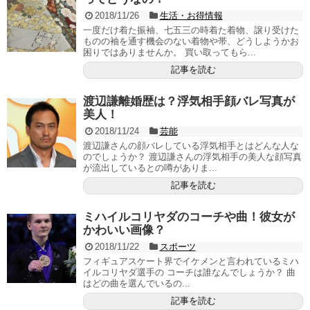
2018/11/26
生活・お得情報
一度だけ着た振袖、七五三の時着た着物、譲り受けた
ものの袖を通す機会のない着物や帯、どうしようかお
困りではありませんか。 買い取ってもら...
記事を読む
渡辺謙離婚歴は？浮気相手顔バレ写真が
美人！
2018/11/24
芸能
渡辺謙さんの顔バレしている浮気相手とはどんな人な
のでしょうか？ 渡辺謙さんの浮気相手の美人な顔写真
が流出しているとの噂がありま...
記事を読む
ミハイルコリヤダのコーチや曲！彼女が
かわいい画像？
2018/11/22
スポーツ
フィギュアスケート界でイケメンと言われているミハ
イルコリヤダ選手の コーチは誰なんでしょうか？ 曲
はどの曲を選んでいるの...
記事を読む