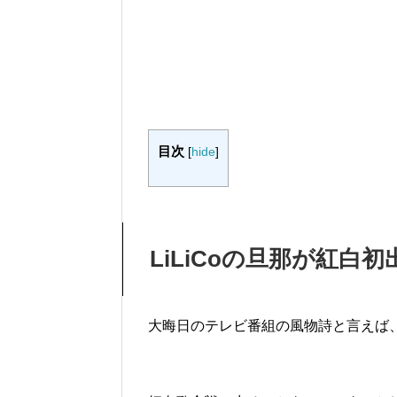
目次
[
hide
]
LiLiCoの旦那が紅白
大晦日のテレビ番組の風物詩と言えば