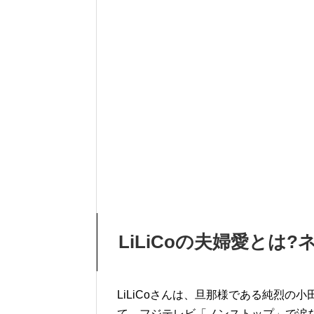
LiLiCoの夫婦愛とは
LiLiCoさんは、旦那様である純烈
て、フジテレビ「ノンストップ」で涙