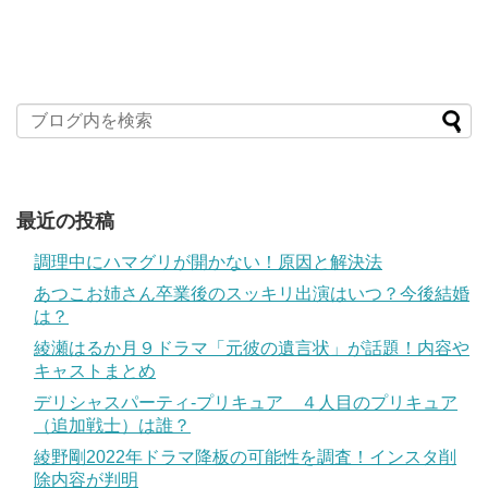
最近の投稿
調理中にハマグリが開かない！原因と解決法
あつこお姉さん卒業後のスッキリ出演はいつ？今後結婚
は？
綾瀬はるか月９ドラマ「元彼の遺言状」が話題！内容や
キャストまとめ
デリシャスパーティ-プリキュア ４人目のプリキュア
（追加戦士）は誰？
綾野剛2022年ドラマ降板の可能性を調査！インスタ削
除内容が判明