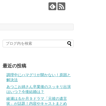
最近の投稿
調理中にハマグリが開かない！原因と
解決法
あつこお姉さん卒業後のスッキリ出演
はいつ？今後結婚は？
綾瀬はるか月９ドラマ「元彼の遺言
状」が話題！内容やキャストまとめ