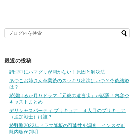
最近の投稿
調理中にハマグリが開かない！原因と解決法
あつこお姉さん卒業後のスッキリ出演はいつ？今後結婚
は？
綾瀬はるか月９ドラマ「元彼の遺言状」が話題！内容や
キャストまとめ
デリシャスパーティ-プリキュア ４人目のプリキュア
（追加戦士）は誰？
綾野剛2022年ドラマ降板の可能性を調査！インスタ削
除内容が判明