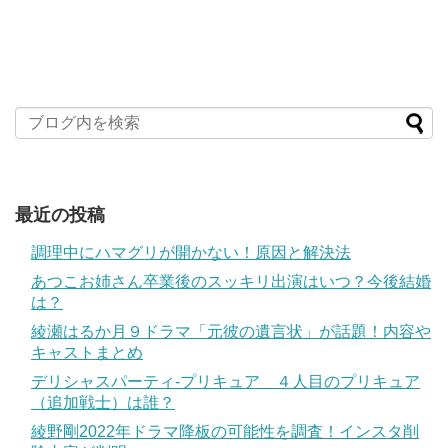
最近の投稿
調理中にハマグリが開かない！原因と解決法
あつこお姉さん卒業後のスッキリ出演はいつ？今後結婚
は？
綾瀬はるか月９ドラマ「元彼の遺言状」が話題！内容や
キャストまとめ
デリシャスパーティ-プリキュア ４人目のプリキュア
（追加戦士）は誰？
綾野剛2022年ドラマ降板の可能性を調査！インスタ削