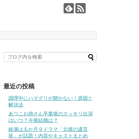
最近の投稿
調理中にハマグリが開かない！原因と
解決法
あつこお姉さん卒業後のスッキリ出演
はいつ？今後結婚は？
綾瀬はるか月９ドラマ「元彼の遺言
状」が話題！内容やキャストまとめ