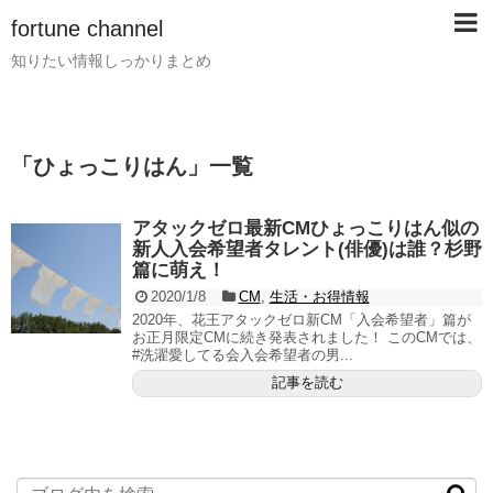
fortune channel
知りたい情報しっかりまとめ
「
ひょっこりはん
」
一覧
アタックゼロ最新CMひょっこりはん似の
新人入会希望者タレント(俳優)は誰？杉野
篇に萌え！
2020/1/8
CM
,
生活・お得情報
2020年、花王アタックゼロ新CM「入会希望者」篇が
お正月限定CMに続き発表されました！ このCMでは、
#洗濯愛してる会入会希望者の男...
記事を読む