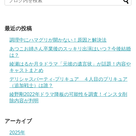
最近の投稿
調理中にハマグリが開かない！原因と解決法
あつこお姉さん卒業後のスッキリ出演はいつ？今後結婚
は？
綾瀬はるか月９ドラマ「元彼の遺言状」が話題！内容や
キャストまとめ
デリシャスパーティ-プリキュア ４人目のプリキュア
（追加戦士）は誰？
綾野剛2022年ドラマ降板の可能性を調査！インスタ削
除内容が判明
アーカイブ
2025年