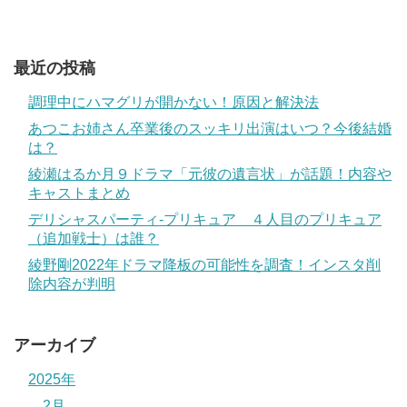
最近の投稿
調理中にハマグリが開かない！原因と解決法
あつこお姉さん卒業後のスッキリ出演はいつ？今後結婚
は？
綾瀬はるか月９ドラマ「元彼の遺言状」が話題！内容や
キャストまとめ
デリシャスパーティ-プリキュア ４人目のプリキュア
（追加戦士）は誰？
綾野剛2022年ドラマ降板の可能性を調査！インスタ削
除内容が判明
アーカイブ
2025年
2月