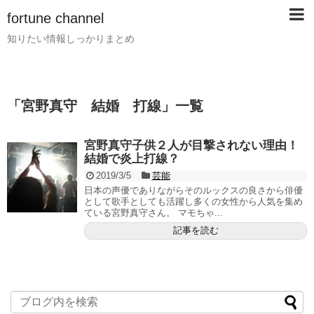
fortune channel
知りたい情報しっかりまとめ
「
宮野真守 結婚 打線
」
一覧
宮野真守子供２人が目撃されない理由！
結婚で炎上打線？
2019/3/5
芸能
日本の声優でありながらそのルックスの良さから俳優
として歌手としても活躍し多くの女性から人気を集め
ている宮野真守さん。 マモちゃ...
記事を読む