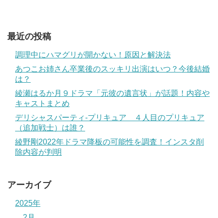
最近の投稿
調理中にハマグリが開かない！原因と解決法
あつこお姉さん卒業後のスッキリ出演はいつ？今後結婚
は？
綾瀬はるか月９ドラマ「元彼の遺言状」が話題！内容や
キャストまとめ
デリシャスパーティ-プリキュア ４人目のプリキュア
（追加戦士）は誰？
綾野剛2022年ドラマ降板の可能性を調査！インスタ削
除内容が判明
アーカイブ
2025年
2月