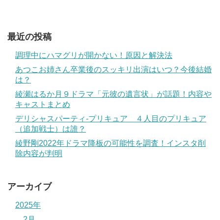
最近の投稿
調理中にハマグリが開かない！原因と解決法
あつこお姉さん卒業後のスッキリ出演はいつ？今後結婚
は？
綾瀬はるか月９ドラマ「元彼の遺言状」が話題！内容や
キャストまとめ
デリシャスパーティ-プリキュア ４人目のプリキュア
（追加戦士）は誰？
綾野剛2022年ドラマ降板の可能性を調査！インスタ削
除内容が判明
アーカイブ
2025年
2月