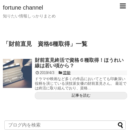
fortune channel
知りたい情報しっかりまとめ
「
財前直見 資格6種取得
」
一覧
財前直見終活で資格６種取得！ほうれい
線は若い頃から？
2019/4/3
芸能
ドラマや映画など多くの作品においてとても印象深い
役柄を演じている演技派女優の財前直見さん。 最近で
は終活に取り組んでおり、資格...
記事を読む