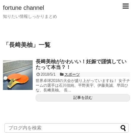
fortune channel
知りたい情報しっかりまとめ
「
長﨑美柚
」
一覧
長﨑美柚がかわいい！妊娠で謹慎してい
たって本当？！
2018/5/1
スポーツ
世界卓球2018の大会が盛り上がっていますね！ 女子チ
ームの選手は石川佳純、平野美宇、伊藤美誠、早田ひ
な、長﨑美柚。 長...
記事を読む