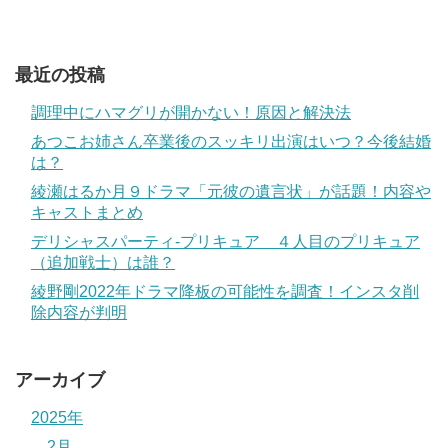
最近の投稿
調理中にハマグリが開かない！原因と解決法
あつこお姉さん卒業後のスッキリ出演はいつ？今後結婚
は？
綾瀬はるか月９ドラマ「元彼の遺言状」が話題！内容や
キャストまとめ
デリシャスパーティ-プリキュア ４人目のプリキュア
（追加戦士）は誰？
綾野剛2022年ドラマ降板の可能性を調査！インスタ削
除内容が判明
アーカイブ
2025年
2月