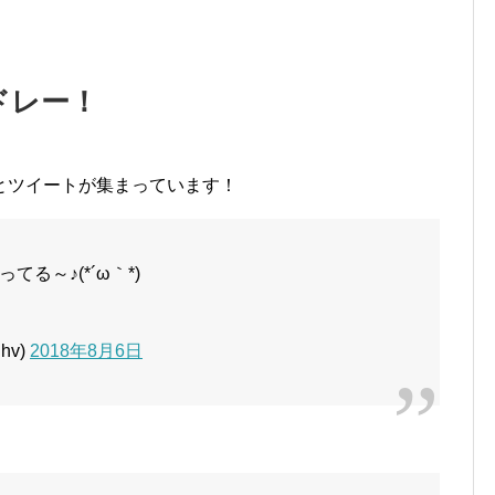
ドレー！
とツイートが集まっています！
る～♪(*´ω｀*)
hv)
2018年8月6日