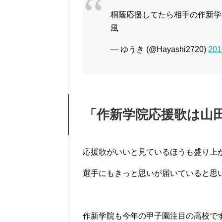
桐蔭応援してたら相手の作新学院
風
— ゆうき (@Hayashi2720)
20
「作新学院応援歌は山
応援歌がいいと見ているほうも盛り上
選手にもきっと思いが届いていると思
作新学院も今年の甲子園注目の高校で