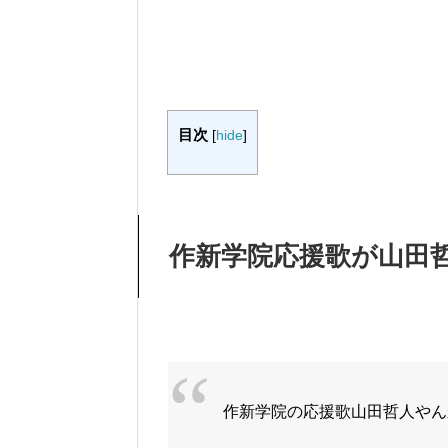
目次
[
hide
]
作新学院応援歌が山田
作新学院の応援歌山田哲人やん