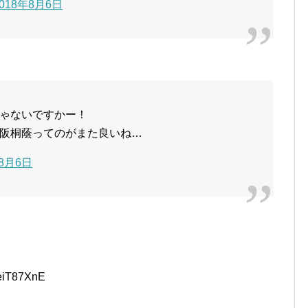
2018年8月6日
ゃないですかー！
阪桐蔭ってのがまた良いね…
年8月6日
veiT87XnE