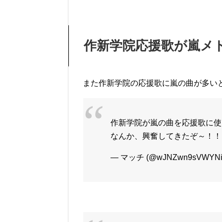
作新学院応援歌が嵐メ
また作新学院の応援歌に嵐の曲が多い
作新学院が嵐の曲を応援歌に使って
なんか、興奮してきたぞ～！！
— マッチ (@wJNZwn9sVWYNi