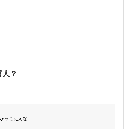
哲人？
かっこええな