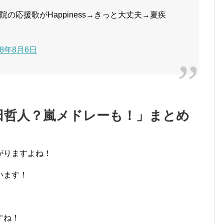
の応援歌がHappiness→きっと大丈夫→夏疾
18年8月6日
田哲人？嵐メドレーも！」まとめ
がりますよね！
います！
すね！