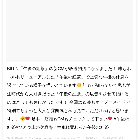
KIRIN「午後の紅茶」の新CMが放送開始になりました！ 味もボ
トルもリニューアルした「午後の紅茶」で上質な午後の休息を
過ごしている様子が描かれています
誰もが知っていて私も学
生時代から大好きだった「午後の紅茶」の広告をさせて頂ける
のはとっても嬉しかったです！ 今回は衣装もオーダーメイドで
特別でちょっと大人な雰囲気も私も見ていただければと思いま
す、、
是非、店頭もCMもチェックして下さい
#午後の
紅茶#ひとつ上の休息を #生まれ変わった午後の紅茶
新木優子
さん(@yuuuuukko_)がシェアした投稿 –
2018年 6月月11日午前8時19分PDT