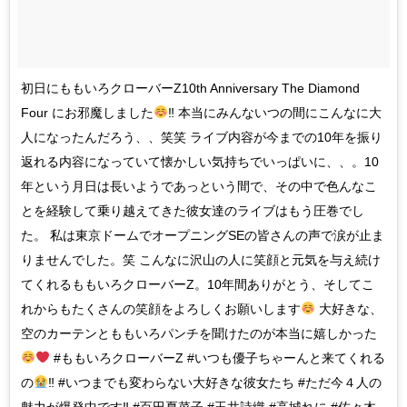
初日にももいろクローバーZ10th Anniversary The Diamond
Four にお邪魔しました
‼︎ 本当にみんないつの間にこんなに大
人になったんだろう、、笑笑 ライブ内容が今までの10年を振り
返れる内容になっていて懐かしい気持ちでいっぱいに、、。10
年という月日は長いようであっという間で、その中で色んなこ
とを経験して乗り越えてきた彼女達のライブはもう圧巻でし
た。 私は東京ドームでオープニングSEの皆さんの声で涙が止ま
りませんでした。笑 こんなに沢山の人に笑顔と元気を与え続け
てくれるももいろクローバーZ。10年間ありがとう、そしてこ
れからもたくさんの笑顔をよろしくお願いします
大好きな、
空のカーテンとももいろパンチを聞けたのが本当に嬉しかった
#ももいろクローバーZ #いつも優子ちゃーんと来てくれる
の
‼︎ #いつまでも変わらない大好きな彼女たち #ただ今４人の
魅力が爆発中です‼︎ #百田夏菜子 #玉井詩織 #高城れに #佐々木