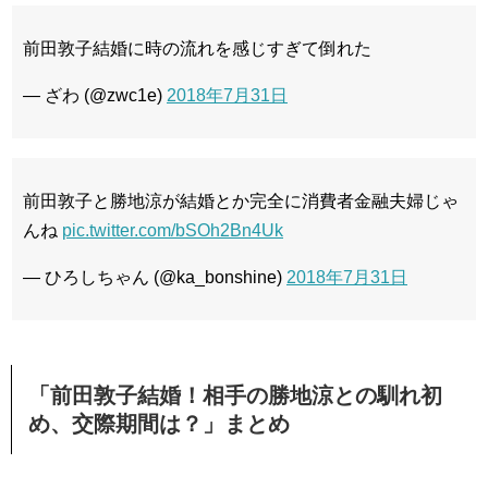
前田敦子結婚に時の流れを感じすぎて倒れた
— ざわ (@zwc1e)
2018
年
7
月
31
日
前田敦子と勝地涼が結婚とか完全に消費者金融夫婦じゃ
んね
pic.twitter.com/bSOh2Bn4Uk
— ひろしちゃん (@ka_bonshine)
2018
年
7
月
31
日
「前田敦子結婚！相手の勝地涼との馴れ初
め、交際期間は？」まとめ