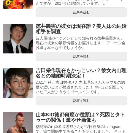
んですが、2017年に結婚しています。 ...
記事を読む
徳井義実の彼女は現在誰？美人妹の結婚
相手を調査
芸人屈指のイケメンとして知られる徳井義実さん。
現在の彼女の最新情報をお届けします！ アローン会
脱退は本当なのでしょうか。 ...
記事を読む
吉田栄作現在もかっこいい？彼女内山理
名との結婚時期決定！
2021年秋、吉田栄作さん内山理名さんカップルの結
婚が近いことが報道されました！ 4年ほど交際して
いた二人がようやくゴールインです。 ...
記事を読む
山本KID徳都何癌か種類は？死因とタト
ゥーの関係！激やせ画像も
格闘家の山本KID徳都さんが27日自身のInstagram
で、癌で闘病中であることを明かしました。 ネット