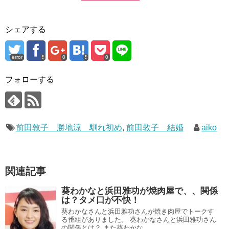
シェアする
error
0
0
フォローする
前田敦子 勝地涼 馴れ初め
,
前田敦子 結婚
aiko
関連記事
葵わかなと浜田雅功が焼肉屋で、、関係
は？タメ口が不快！
葵わかなさんと浜田雅功さんが焼き肉屋でトークす
る番組がありました。 葵わかなさんと浜田雅功さん
の関係とは？ また葵わかな...