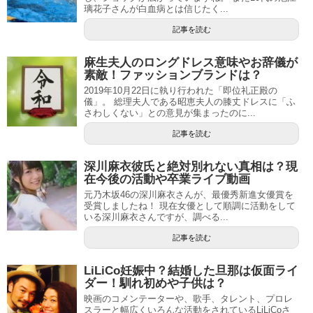
璃花子さんが白血病とは信じたく...
記事を読む
麻生夫人のロングドレス意味やお辞儀が
素敵！ファッションブランドは？
2019年10月22日に執り行われた「即位礼正殿の
儀」。 総理夫人である昭恵夫人の膝丈ドレスに「ふ
さわしくない」との意見が集まったのに...
記事を読む
深川麻衣彼氏と絶対別れない真相は？現
在今後の活動や卒業ライブ動画
元乃木坂46の深川麻衣さんが、最優秀新進女優賞を
受賞しましたね！ 現在女優として順調に活動をして
いる深川麻衣さんですが、調べる...
記事を読む
LiLiCo妊娠中？結婚した旦那は仮面ライ
ダー！馴れ初めや子供は？
映画のコメンテーターや、歌手、タレント、プロレ
スラーと幅広くいろんな活動をされているLiLiCoさ