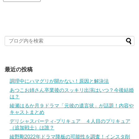
最近の投稿
調理中にハマグリが開かない！原因と解決法
あつこお姉さん卒業後のスッキリ出演はいつ？今後結婚
は？
綾瀬はるか月９ドラマ「元彼の遺言状」が話題！内容や
キャストまとめ
デリシャスパーティ-プリキュア ４人目のプリキュア
（追加戦士）は誰？
綾野剛2022年ドラマ降板の可能性を調査！インスタ削