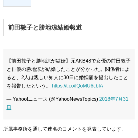
前田敦子と勝地涼結婚報道
【前田敦子と勝地涼が結婚】元AKB48で女優の前田敦子
と俳優の勝地涼が結婚したことが分かった。関係者によ
ると、2人は親しい知人に30日に婚姻届を提出したこと
を報告したという。
https://t.co/fQoMU6cbIA
— Yahoo!ニュース (@YahooNewsTopics)
2018
年
7
月
31
日
所属事務所を通して連名のコメントを発表しています。