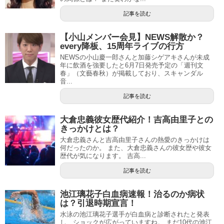
記事を読む
【小山メンバー会見】NEWS解散か？
every降板、15周年ライブの行方
NEWSの小山慶一郎さんと加藤シゲアキさんが未成
年に飲酒を強要したと6月7日発売予定の「週刊文
春」（文藝春秋）が掲載しており、スキャンダル
音...
記事を読む
大倉忠義彼女歴代紹介！吉高由里子との
きっかけとは？
大倉忠義さんと吉高由里子さんの熱愛のきっかけは
何だったのか。 また、大倉忠義さんの彼女歴や彼女
歴代が気になります。 吉高...
記事を読む
池江璃花子白血病速報！治るのか病状
は？引退時期宣言！
水泳の池江璃花子選手が白血病と診断されたと発表
し、ショックが広がっていますね。 まだ10代の池江