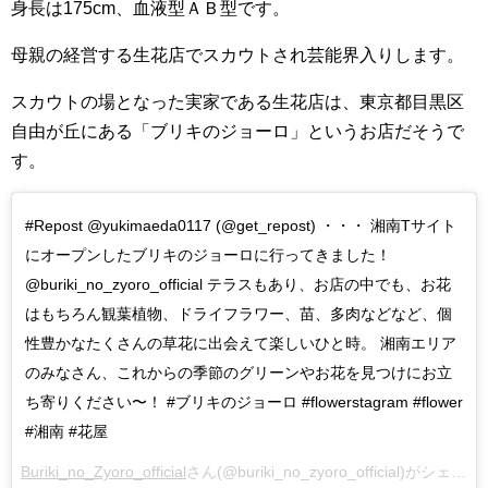
身長は175cm、血液型ＡＢ型です。
母親の経営する生花店でスカウトされ芸能界入りします。
スカウトの場となった実家である生花店は、東京都目黒区
自由が丘にある「ブリキのジョーロ」というお店だそうで
す。
#Repost @yukimaeda0117 (@get_repost)
・・・
湘南
T
サイト
にオープンしたブリキのジョーロに行ってきました！
@buriki_no_zyoro_official
テラスもあり、お店の中でも、お花
はもちろん観葉植物、ドライフラワー、苗、多肉などなど、個
性豊かなたくさんの草花に出会えて楽しいひと時。
湘南エリア
のみなさん、これからの季節のグリーンやお花を見つけにお立
ち寄りください〜！
#
ブリキのジョーロ
#flowerstagram #flower
#
湘南
#
花屋
Buriki_no_Zyoro_official
さん(@buriki_no_zyoro_official)がシェアした投稿 –