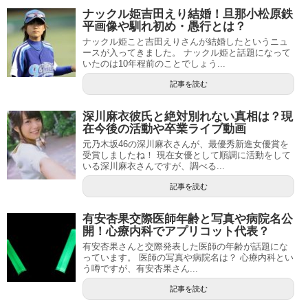
ナックル姫吉田えり結婚！旦那小松原鉄
平画像や馴れ初め・愚行とは？
ナックル姫こと吉田えりさんが結婚したというニュ
ースが入ってきました。 ナックル姫と話題になって
いたのは10年程前のことでしょう...
記事を読む
深川麻衣彼氏と絶対別れない真相は？現
在今後の活動や卒業ライブ動画
元乃木坂46の深川麻衣さんが、最優秀新進女優賞を
受賞しましたね！ 現在女優として順調に活動をして
いる深川麻衣さんですが、調べる...
記事を読む
有安杏果交際医師年齢と写真や病院名公
開！心療内科でアプリコット代表？
有安杏果さんと交際発表した医師の年齢が話題にな
っています。 医師の写真や病院名は？ 心療内科とい
う噂ですが、有安杏果さん...
記事を読む