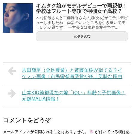
キムタク娘がモデルデビューで両親似！
学校はフルート専攻で桐棚女子高校？
木村拓哉さんと工藤静香さんの娘(次女)がモデルデビ
ューしましたね！両親のいいところを引き継いで美
しいと話題です！ 一方長女は現在高校生です...
記事を読む
吉田輝星（金足農業）と斎藤佑樹が似てる？イ
ケメン画像！市民栄誉賞受賞が炎上気味な理由
山本KID徳都現在の嫁「ゆい」年齢と子供画像！
元嫁MALIA情報！
コメントをどうぞ
メールアドレスが公開されることはありません。
※
が付いている欄は必