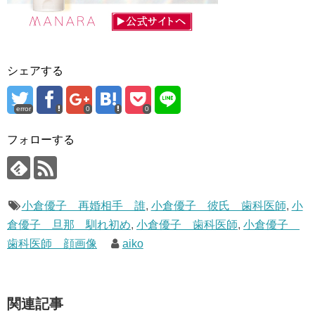
シェアする
error
0
0
フォローする
小倉優子 再婚相手 誰
,
小倉優子 彼氏 歯科医師
,
小
倉優子 旦那 馴れ初め
,
小倉優子 歯科医師
,
小倉優子
歯科医師 顔画像
aiko
関連記事