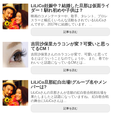
LiLiCo妊娠中？結婚した旦那は仮面ライ
ダー！馴れ初めや子供は？
映画のコメンテーターや、歌手、タレント、プロレ
スラーと幅広くいろんな活動をされているLiLiCoさ
んですが、2017年に結婚しています。 ...
記事を読む
吉田沙保里カラコンが変？可愛いと思っ
てるCM！
吉田沙保里さんのカラコンが変で、可愛いと思って
るとはどういうことなのでしょうか。 また、巷でか
わいいと話題になっているCMとは...
記事を読む
LiLiCo旦那紅白出場!グループ名やメン
バーは?
LiLiCoさんの旦那さんが念願の紅白歌合戦初出場を
果たしましたと話題になっていますね。 紅白歌合戦
の舞台にLiLiCoさんは...
記事を読む