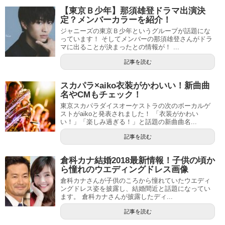
【東京Ｂ少年】那須雄登ドラマ出演決
定？メンバーカラーを紹介！
ジャニーズの東京Ｂ少年というグループが話題にな
っています！ そしてメンバーの那須雄登さんがドラ
マに出ることが決まったとの情報が！ ...
記事を読む
スカパラ×aiko衣装がかわいい！新曲曲
名やCMもチェック！
東京スカパラダイスオーケストラの次のボーカルゲ
ストがaikoと発表されました！ 「衣装がかわい
い！」「楽しみ過ぎる！」と話題の新曲曲名...
記事を読む
倉科カナ結婚2018最新情報！子供の頃か
ら憧れのウエディングドレス画像
倉科カナさんが子供のころから憧れていたウエディ
ングドレス姿を披露し、結婚間近と話題になってい
ます。 倉科カナさんが披露したディ...
記事を読む